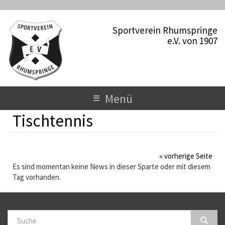
D
i
Sportverein Rhumspringe
r
e.V. von 1907
e
k
t
z
u
T
≡
Menü
m
o
I
Tischtennis
n
g
h
a
g
l
« vorherige Seite
l
t
Es sind momentan keine News in dieser Sparte oder mit diesem
Tag vorhanden.
e
n
a
S