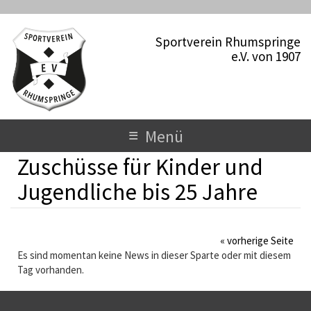
D
i
Sportverein Rhumspringe
r
e.V. von 1907
e
k
t
z
u
T
≡
Menü
m
o
I
Zuschüsse für Kinder und
n
g
h
Jugendliche bis 25 Jahre
a
g
l
l
t
« vorherige Seite
e
Es sind momentan keine News in dieser Sparte oder mit diesem
Tag vorhanden.
n
a