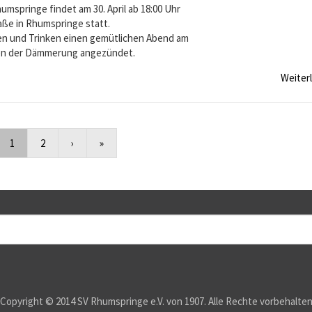
umspringe findet am 30. April ab 18:00 Uhr
aße in Rhumspringe statt.
ssen und Trinken einen gemütlichen Abend am
eten der Dämmerung angezündet.
Weiter
1
2
›
»
Copyright © 2014 SV Rhumspringe e.V. von 1907. Alle Rechte vorbehalte