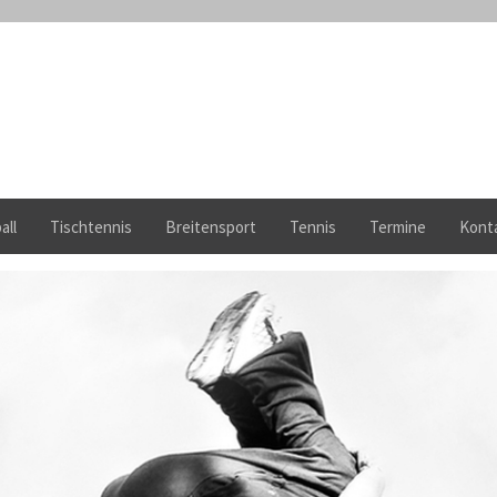
all
Tischtennis
Breitensport
Tennis
Termine
Kont