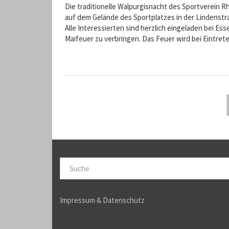
Die traditionelle Walpurgisnacht des Sportverein Rh
auf dem Gelände des Sportplatzes in der Lindenstr
Alle Interessierten sind herzlich eingeladen bei E
Maifeuer zu verbringen. Das Feuer wird bei Eintr
S
u
Suche
c
Impressum & Datenschutz
h