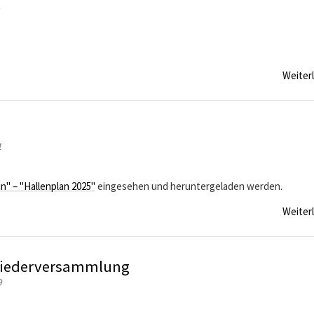
Weiter
1
in" – "Hallenplan 2025"
eingesehen und heruntergeladen werden.
Weiter
tgliederversammlung
9