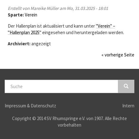
Erstellt von
Mareike Müller
am Mo, 31.03.2025 - 18:01
Sparte:
Verein
Der Hallenplan ist aktualisiert und kann unter
"Verein" –
"Hallenplan 2025"
eingesehen und heruntergeladen werden.
Archiviert:
angezeigt
« vorherige Seite
S
u
Suche
c
Impressum & Datenschutz
Intern
h
Copyright © 2014 SV Rhumspringe e.V. von 1907. Alle Rechte
vorbehalten
f