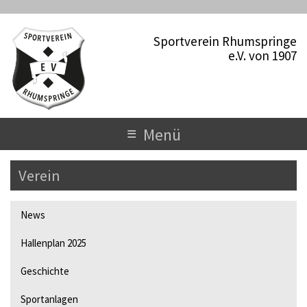
D
i
Sportverein Rhumspringe
r
e.V. von 1907
e
k
t
z
u
T
≡
Menü
m
o
I
n
Verein
g
h
a
g
l
News
l
t
Hallenplan 2025
e
n
Geschichte
a
Sportanlagen