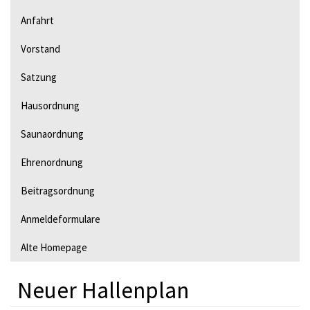
v
Anfahrt
i
Vorstand
g
a
Satzung
t
Hausordnung
i
Saunaordnung
o
Ehrenordnung
n
Beitragsordnung
Anmeldeformulare
Alte Homepage
Neuer Hallenplan