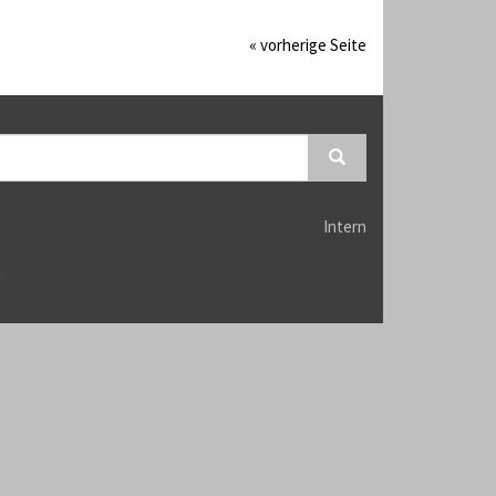
« vorherige Seite
Intern
n