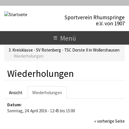
D
i
Sportverein Rhumspringe
r
e.V. von 1907
e
k
T
≡
Menü
t
o
z
3. Kreisklasse - SV Rotenberg - TSC Dorste II in Wollershausen
u
g
Wiederholungen
m
I
g
n
Wiederholungen
l
h
a
e
l
H
Ansicht
Wiederholungen
(
t
n
a
a
a
Datum:
k
u
Sonntag, 24. April 2016 -
12:45
bis
t
15:00
v
i
p
« vorherige Seite
i
v
e