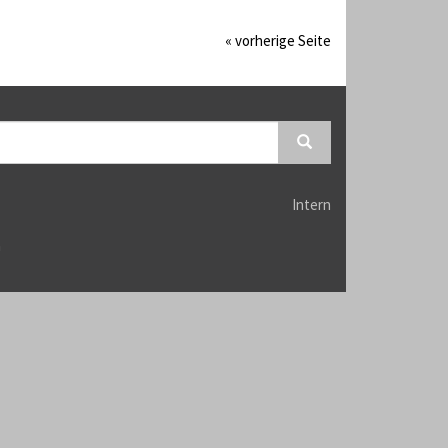
« vorherige Seite
Intern
n