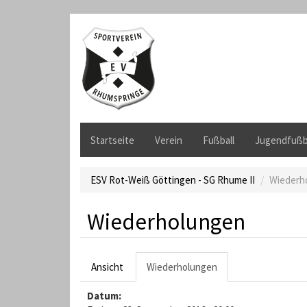
D
i
r
e
k
t
z
u
m
Startseite
Verein
Fußball
Jugendfußb
I
n
h
ESV Rot-Weiß Göttingen - SG Rhume II
Wiederh
a
l
Wiederholungen
t
H
Ansicht
Wiederholungen
(
a
a
Datum:
k