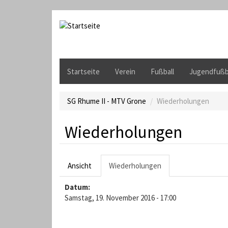
D
i
r
e
k
t
Startseite
Verein
Fußball
Jugendfußb
z
u
m
SG Rhume II - MTV Grone
Wiederholungen
I
n
Wiederholungen
h
a
l
H
t
Ansicht
Wiederholungen
(
a
a
Datum:
k
u
Samstag, 19. November 2016 - 17:00
t
i
p
v