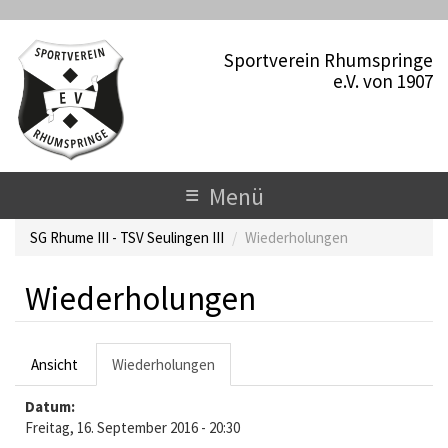
D
i
Sportverein Rhumspringe
r
e.V. von 1907
e
k
t
z
u
T
≡
Menü
m
o
I
SG Rhume III - TSV Seulingen III
Wiederholungen
n
g
h
a
g
Wiederholungen
l
l
t
H
e
Ansicht
Wiederholungen
(
a
a
n
Datum:
k
u
a
Freitag, 16. September 2016 - 20:30
t