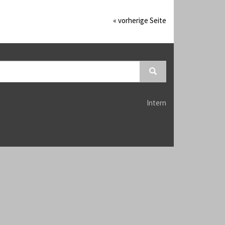
« vorherige Seite
Intern
n