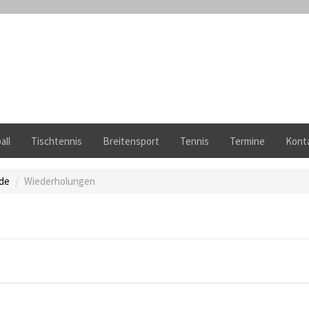
all
Tischtennis
Breitensport
Tennis
Termine
Kont
ode
Wiederholungen