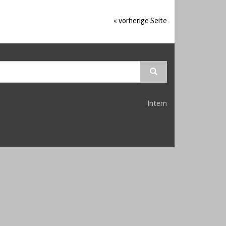
« vorherige Seite
Intern
n