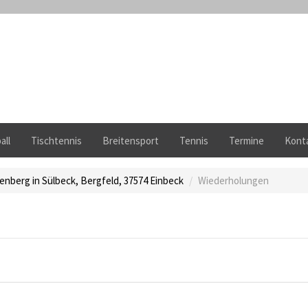
all
Tischtennis
Breitensport
Tennis
Termine
Kont
enberg in Sülbeck, Bergfeld, 37574 Einbeck
Wiederholungen