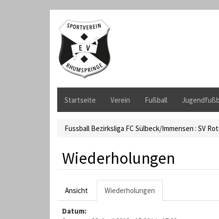
D
i
r
e
k
t
z
u
m
Startseite
Verein
Fußball
Jugendfußb
I
n
h
Fussball Bezirksliga FC Sülbeck/Immensen : SV Rot
a
l
Wiederholungen
t
H
Ansicht
Wiederholungen
(
a
a
Datum:
k