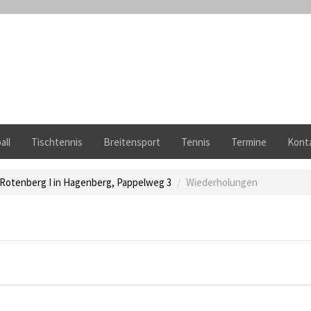
all
Tischtennis
Breitensport
Tennis
Termine
Kont
 Rotenberg I in Hagenberg, Pappelweg 3
Wiederholungen