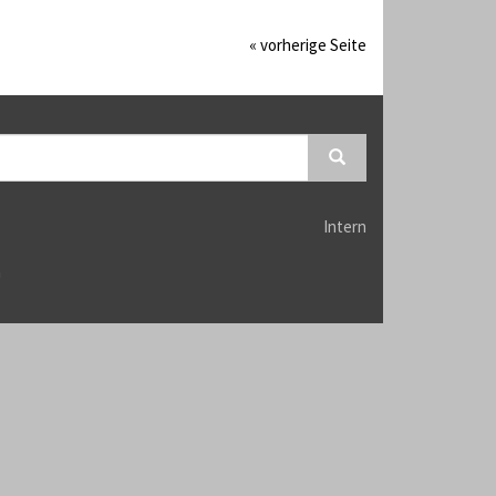
« vorherige Seite
Intern
n