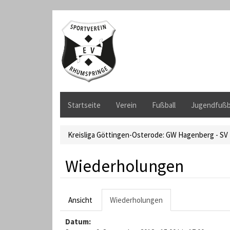
D
i
r
e
k
t
z
u
m
Startseite
Verein
Fußball
Jugendfußb
I
n
h
Kreisliga Göttingen-Osterode: GW Hagenberg - SV
a
l
Wiederholungen
t
H
Ansicht
Wiederholungen
(
a
a
Datum:
k