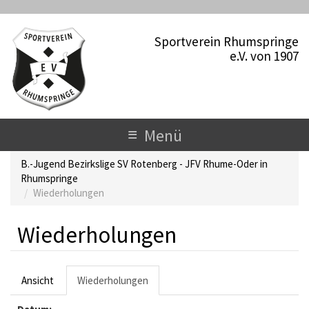
D
i
Sportverein Rhumspringe
r
e.V. von 1907
e
k
t
z
u
T
≡
Menü
m
o
I
B.-Jugend Bezirkslige SV Rotenberg - JFV Rhume-Oder in
n
g
Rhumspringe
h
Wiederholungen
a
g
l
l
t
Wiederholungen
e
n
H
Ansicht
Wiederholungen
(
a
a
a