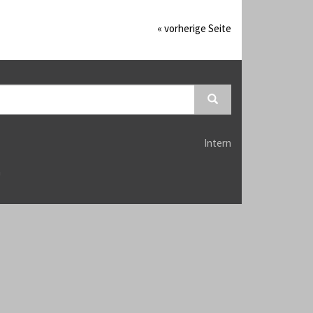
« vorherige Seite
Intern
n