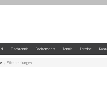
all
Tischtennis
Breitensport
Tennis
Termine
Kont
ee
Wiederholungen