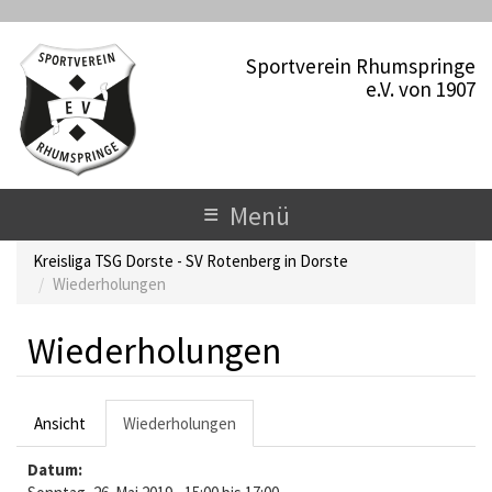
D
i
Sportverein Rhumspringe
r
e.V. von 1907
e
k
t
z
u
T
≡
Menü
m
o
I
Kreisliga TSG Dorste - SV Rotenberg in Dorste
n
g
Wiederholungen
h
a
g
l
Wiederholungen
l
t
e
H
Ansicht
Wiederholungen
(
n
a
a
a
Datum:
k