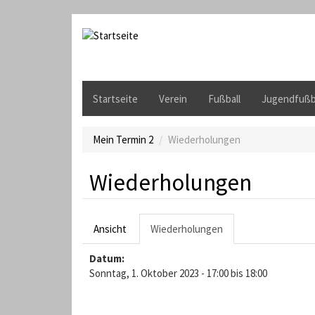
D
i
r
e
k
t
Startseite
Verein
Fußball
Jugendfußb
z
u
m
Mein Termin 2
Wiederholungen
I
n
Wiederholungen
h
a
l
H
t
Ansicht
Wiederholungen
(
a
a
Datum:
k
u
Sonntag, 1. Oktober 2023 -
17:00
t
bis
18:00
i
p
v