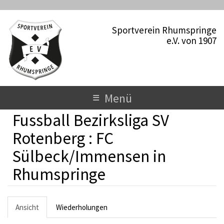
D
i
Sportverein Rhumspringe
r
e.V. von 1907
e
k
t
z
u
T
≡
Menü
m
o
I
Fussball Bezirksliga SV
n
g
h
Rotenberg : FC
a
g
Sülbeck/Immensen in
l
l
t
Rhumspringe
e
n
H
Ansicht
(
Wiederholungen
a
a
a