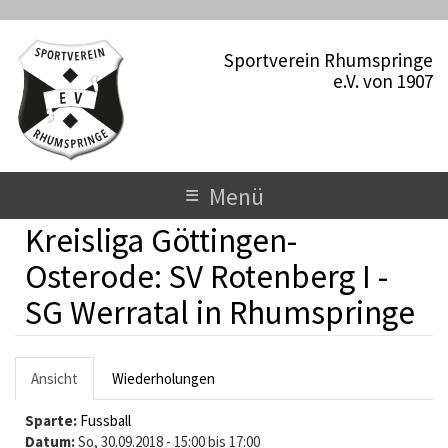
D
i
Sportverein Rhumspringe
r
e.V. von 1907
e
k
t
z
u
T
≡
Menü
m
o
I
Kreisliga Göttingen-
n
g
h
Osterode: SV Rotenberg I -
a
g
SG Werratal in Rhumspringe
l
l
t
e
H
Ansicht
(
Wiederholungen
n
a
a
Sparte:
k
Fussball
a
u
Datum:
t
So, 30.09.2018 -
15:00
bis
17:00