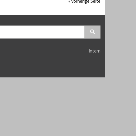
« vorherige Seite
Intern
n