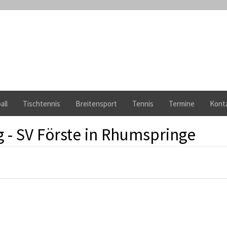
all
Tischtennis
Breitensport
Tennis
Termine
Kont
g - SV Förste in Rhumspringe