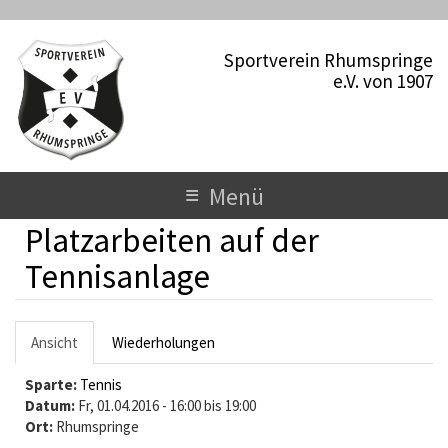
D
i
Sportverein Rhumspringe
r
e.V. von 1907
e
k
t
z
u
T
≡
Menü
m
o
I
Platzarbeiten auf der
n
g
h
Tennisanlage
a
g
l
l
t
H
Ansicht
(
Wiederholungen
e
a
a
Sparte:
k
Tennis
n
u
Datum:
t
Fr, 01.04.2016 -
16:00
bis
19:00
a
Ort:
Rhumspringe
i
p
v