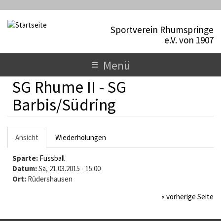
D
i
Sportverein Rhumspringe
r
e.V. von 1907
e
k
T
≡
Menü
t
o
z
SG Rhume II - SG
u
g
m
Barbis/Südring
I
g
n
l
h
H
Ansicht
(
Wiederholungen
a
e
a
a
l
Sparte:
k
Fussball
t
n
u
Datum:
t
Sa, 21.03.2015 - 15:00
a
Ort:
Rüdershausen
i
p
v
v
« vorherige Seite
t
e
r
i
R