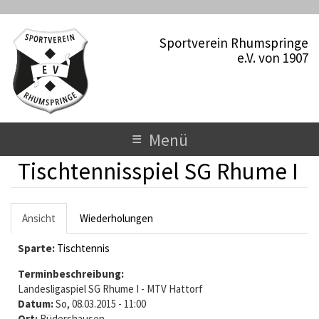
D
i
Sportverein Rhumspringe
r
e.V. von 1907
e
k
t
z
u
T
≡
Menü
m
o
I
Tischtennisspiel SG Rhume I
n
g
h
a
g
H
l
Ansicht
(
Wiederholungen
l
t
a
a
Sparte:
k
Tischtennis
e
u
t
Terminbeschreibung:
n
i
p
Landesligaspiel SG Rhume I - MTV Hattorf
v
a
Datum:
So, 08.03.2015 - 11:00
t
e
Ort:
Rüdershausen