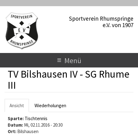
D
i
Sportverein Rhumspringe
r
e.V. von 1907
e
k
t
z
u
T
≡
Menü
m
o
I
TV Bilshausen IV - SG Rhume
n
g
h
III
a
g
l
l
t
H
Ansicht
(
Wiederholungen
e
a
a
Sparte:
k
Tischtennis
n
u
Datum:
t
Mi, 02.11.2016 - 20:30
a
Ort:
Bilshausen
i
p
v