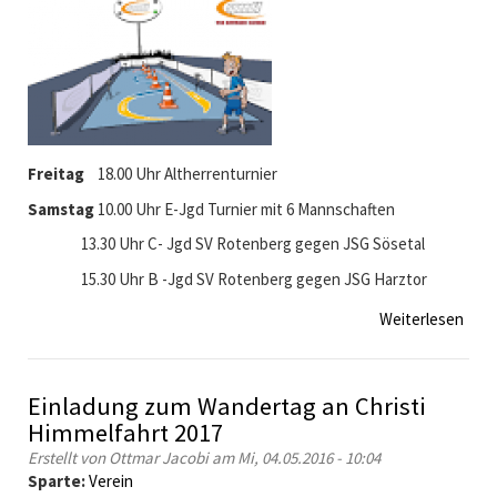
i
n
h
t
i
t
e
e
s
n
r
t
b
d
u
e
e
n
r
r
d
g
T
Freitag
18.00 Uhr Altherrenturnier
e
a
e
n
Samstag
10.00 Uhr E-Jgd Turnier mit 6 Mannschaften
m
n
b
F
n
13.30 Uhr C- Jgd SV Rotenberg gegen JSG Sösetal
l
r
i
a
15.30 Uhr B -Jgd SV Rotenberg gegen JSG Harztor
e
s
t
i
s
t
Weiterlesen
ü
t
p
b
a
a
e
g
r
r
u
Einladung zum Wandertag an Christi
t
P
m
e
Himmelfahrt 2017
r
1
i
Erstellt von
Ottmar Jacobi
am Mi, 04.05.2016 - 10:04
o
8
m
Sparte:
Verein
g
U
S