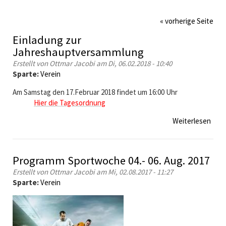
« vorherige Seite
Einladung zur
Jahreshauptversammlung
Erstellt von
Ottmar Jacobi
am Di, 06.02.2018 - 10:40
Sparte:
Verein
Am Samstag den 17.Februar 2018 findet um 16:00 Uhr
Hier
die Tagesordnung
Weiterlesen
ü
b
e
r
Programm Sportwoche 04.- 06. Aug. 2017
E
Erstellt von
Ottmar Jacobi
am Mi, 02.08.2017 - 11:27
i
Sparte:
Verein
n
l
a
d