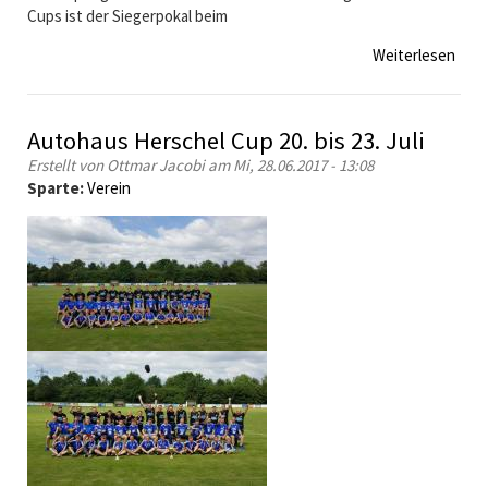
Cups ist der Siegerpokal beim
o
r
Weiterlesen
ü
b
b
e
e
r
r
Autohaus Herschel Cup 20. bis 23. Juli
e
S
i
Erstellt von
Ottmar Jacobi
am Mi, 28.06.2017 - 13:08
V
t
Sparte:
Verein
R
u
o
n
t
g
e
s
n
t
b
u
e
r
r
n
g
i
b
e
e
r
h
ä