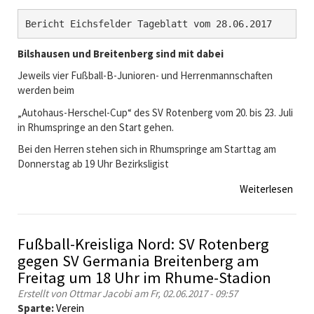
l
t
Bericht Eichsfelder Tageblatt vom 28.06.2017
d
e
Bilshausen und Breitenberg
sind mit dabei
n
P
Jeweils vier Fußball-B-Junioren- und Herrenmannschaften
o
werden beim
k
„Autohaus-Herschel-Cup“ des SV Rotenberg vom 20. bis 23. Juli
a
in Rhumspringe an den Start gehen.
l
Bei den Herren stehen sich in Rhumspringe am Starttag am
Donnerstag ab 19 Uhr Bezirksligist
Weiterlesen
ü
b
e
r
Fußball-Kreisliga Nord: SV Rotenberg
A
gegen SV Germania Breitenberg am
u
Freitag um 18 Uhr im Rhume-Stadion
t
o
Erstellt von
Ottmar Jacobi
am Fr, 02.06.2017 - 09:57
h
Sparte:
Verein