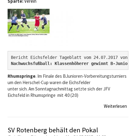
Sparte:
Verein
g
m
r
m
a
l
m
u
m
n
S
g
p
o
r
t
Nachwuchsfußball: Klassenhöherer gewinnt B-Junioren
w
o
Rhumspringe
. Im Finale des BJunioren-Vorbereitungsturniers
c
um den Herschel-Cup waren die Eichsfelder
h
unter sich. Am Sonntagnachmittag setzte sich der JFV
e
Eichsfeld in Rhumspringe mit 4:0 (2:0)
0
4
Weiterlesen
ü
.
b
-
e
0
r
SV Rotenberg behält den Pokal
6
H
.