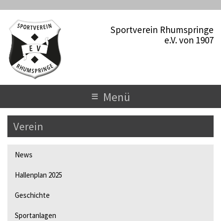
D
i
Sportverein Rhumspringe
r
e.V. von 1907
e
k
t
z
u
T
≡
Menü
m
o
I
n
Verein
g
h
a
g
l
News
l
t
Hallenplan 2025
e
n
Geschichte
a
Sportanlagen