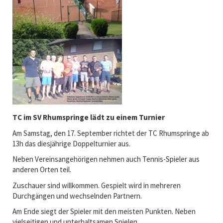
3
r
.
e
J
i
u
s
l
l
i
i
g
a
N
o
r
TC im SV Rhumspringe lädt zu einem Turnier
d
:
Am Samstag, den 17. September richtet der TC Rhumspringe ab
S
13h das diesjährige Doppelturnier aus.
V
Neben Vereinsangehörigen nehmen auch Tennis-Spieler aus
R
anderen Orten teil.
o
t
Zuschauer sind willkommen. Gespielt wird in mehreren
e
Durchgängen und wechselnden Partnern.
n
Am Ende siegt der Spieler mit den meisten Punkten. Neben
b
vielseitigen und unterhaltsamen Spielen