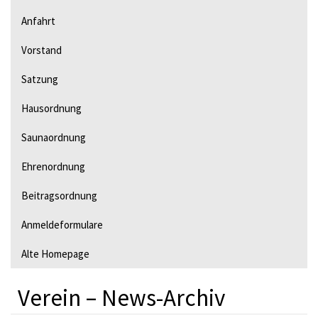
v
Anfahrt
i
Vorstand
g
a
Satzung
t
Hausordnung
i
Saunaordnung
o
Ehrenordnung
n
Beitragsordnung
Anmeldeformulare
Alte Homepage
Verein