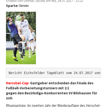
Erstellt von
Ottmar Jacobi
am Mo, 24.07.2017 - 11:22
e
A
Sparte:
Verein
r
u
s
g
c
.
h
2
e
0
l
1
-
7
C
u
p
:
B
-
J
Bericht Eichsfelder Tageblatt vom 24.07.2017 von Ka
u
g
Herschel-Cup:
Gastgeber entscheiden das Finale des
e
Fußball-Vorbereitungsturniers mit 2:1
n
gegen den Bezirksliga-Konkurrenten SV Bilshausen für
d
sich
-
Rhumspringe. Im zweiten Jahr der Wiederauflage des Herschel-
V