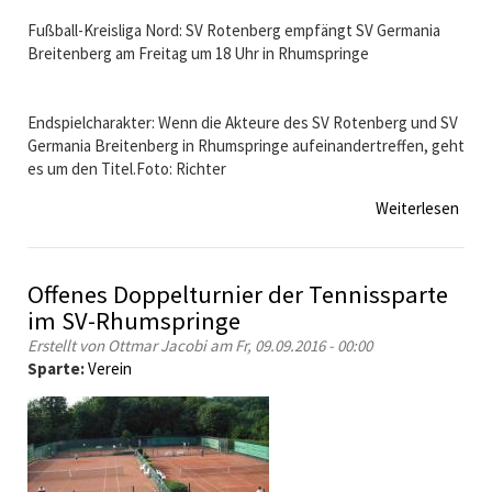
a
Fußball-Kreisliga Nord: SV Rotenberg empfängt SV Germania
u
Breitenberg am Freitag um 18 Uhr in Rhumspringe
s
H
e
Endspielcharakter: Wenn die Akteure des SV Rotenberg und SV
r
Germania Breitenberg in Rhumspringe aufeinandertreffen, geht
s
es um den Titel.Foto: Richter
c
h
Weiterlesen
ü
e
b
l
e
C
r
u
Offenes Doppelturnier der Tennissparte
F
p
im SV-Rhumspringe
u
2
Erstellt von
Ottmar Jacobi
am Fr, 09.09.2016 - 00:00
ß
0
Sparte:
Verein
b
.
a
b
l
i
l
s
-
2
K