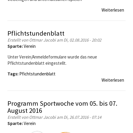
e
r
Weiterlesen
ü
g
b
g
e
e
r
Pflichtstundenblatt
g
O
e
Erstellt von
Ottmar Jacobi
am Di, 02.08.2016 - 20:02
f
n
Sparte:
Verein
f
S
e
Unter Verein/Anmeldeformulare wurde das neue
V
n
Pflichtstundenblatt eingestellt.
G
e
e
s
Tags:
Pfichtstundenblatt
r
D
Weiterlesen
ü
m
o
b
a
p
e
n
p
r
Programm Sportwoche vom 05. bis 07.
i
e
P
a
August 2016
l
f
B
t
Erstellt von
Ottmar Jacobi
am Di, 26.07.2016 - 07:14
l
r
u
Sparte:
Verein
i
e
r
c