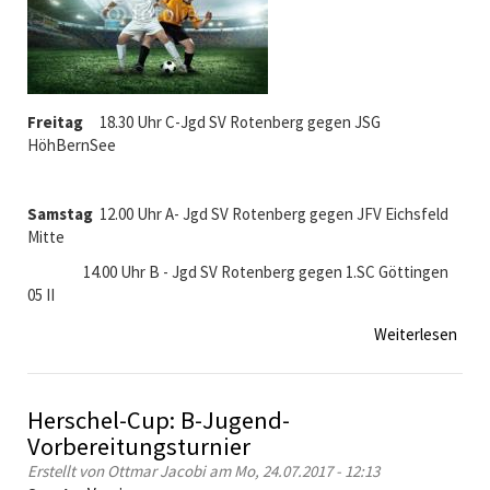
u
n
g
z
u
r
Freitag
18.30 Uhr C-Jgd SV Rotenberg gegen JSG
J
HöhBernSee
a
h
r
Samstag
12.00 Uhr A- Jgd SV Rotenberg gegen JFV Eichsfeld
e
Mitte
s
14.00 Uhr B - Jgd SV Rotenberg gegen 1.SC Göttingen
h
05 II
a
u
Weiterlesen
ü
p
b
t
e
v
r
Herschel-Cup: B-Jugend-
e
P
r
Vorbereitungsturnier
r
s
Erstellt von
Ottmar Jacobi
am Mo, 24.07.2017 - 12:13
o
a