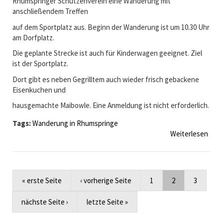
i
Rhumspringer Schützenverein eine Wanderung mit
s
anschließendem Treffen
0
auf dem Sportplatz aus. Beginn der Wanderung ist um 10.30 Uhr
7
am Dorfplatz.
.
A
Die geplante Strecke ist auch für Kinderwagen geeignet. Ziel
u
ist der Sportplatz.
g
Dort gibt es neben Gegrilltem auch wieder frisch gebackene
u
Eisenkuchen und
s
t
hausgemachte Maibowle. Eine Anmeldung ist nicht erforderlich.
2
Tags:
Wanderung in Rhumspringe
0
Weiterlesen
ü
1
b
6
e
r
E
« erste Seite
‹ vorherige Seite
1
2
3
i
n
nächste Seite ›
letzte Seite »
l
a